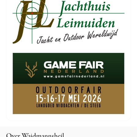
Over Waidmannsheil