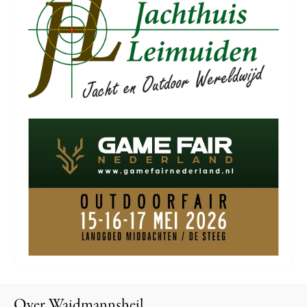
Over Waidmannsheil