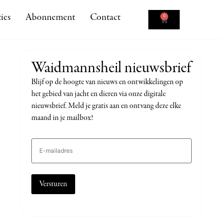
ies
Abonnement
Contact
0
Waidmannsheil nieuwsbrief
Blijf op de hoogte van nieuws en ontwikkelingen op
het gebied van jacht en dieren via onze digitale
nieuwsbrief. Meld je gratis aan en ontvang deze elke
maand in je mailbox!
E-
mailadres