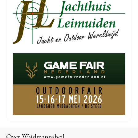
Over Waidmannsheil