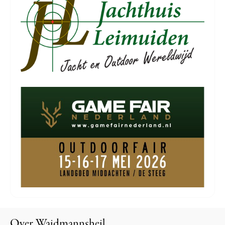
Over Waidmannsheil