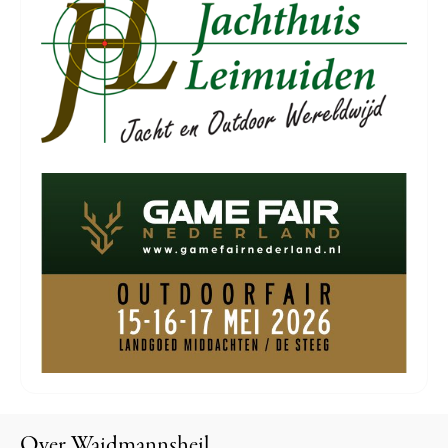
Over Waidmannsheil