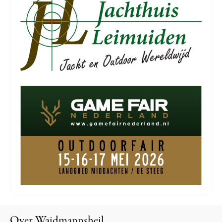
Over Waidmannsheil