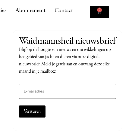
ies
Abonnement
Contact
0
Waidmannsheil nieuwsbrief
Blijf op de hoogte van nieuws en ontwikkelingen op
het gebied van jacht en dieren via onze digitale
nieuwsbrief. Meld je gratis aan en ontvang deze elke
maand in je mailbox!
E-
mailadres