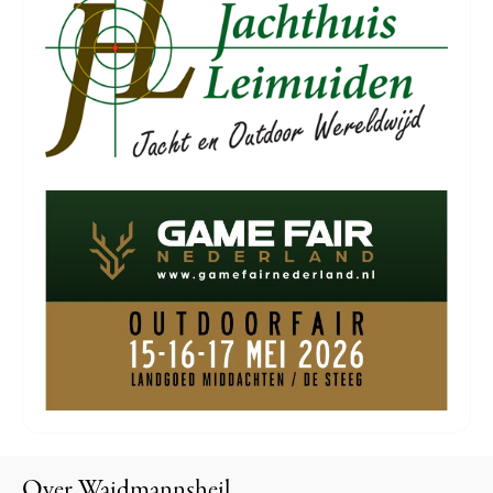
Over Waidmannsheil