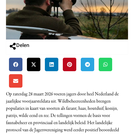
Delen
Op zaterdag 28 maart 2026 voeren jagers door heel Nederland de
jaarlijkse voorjaarsteldata uit. Wildbeheereenheden brengen
populaties in kaart van soorten als fazant, haas, houtduif, konijn,
patrijs, wilde eend en ree. De tellingen vormen de basis voor
faunabeheer en provinciaal en landelijk beleid. Het landelijke
protocol van de Jagersvereniging werd eerder positief beoordeeld