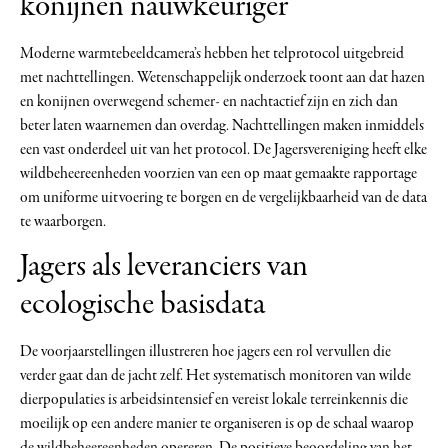
konijnen nauwkeuriger
Moderne warmtebeeldcamera’s hebben het telprotocol uitgebreid
met nachttellingen. Wetenschappelijk onderzoek toont aan dat hazen
en konijnen overwegend schemer- en nachtactief zijn en zich dan
beter laten waarnemen dan overdag. Nachttellingen maken inmiddels
een vast onderdeel uit van het protocol. De Jagersvereniging heeft elke
wildbeheereenheden voorzien van een op maat gemaakte rapportage
om uniforme uitvoering te borgen en de vergelijkbaarheid van de data
te waarborgen.
Jagers als leveranciers van
ecologische basisdata
De voorjaarstellingen illustreren hoe jagers een rol vervullen die
verder gaat dan de jacht zelf. Het systematisch monitoren van wilde
dierpopulaties is arbeidsintensief en vereist lokale terreinkennis die
moeilijk op een andere manier te organiseren is op de schaal waarop