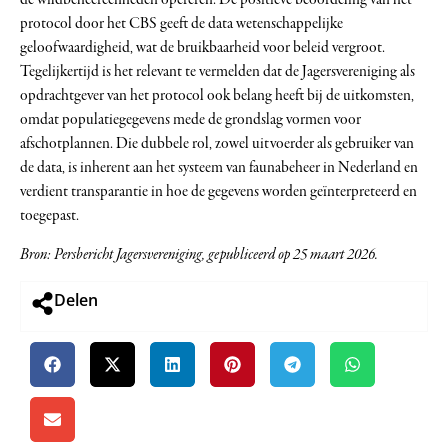
de wildbeheereenheden opereren. De positieve beoordeling van het
protocol door het CBS geeft de data wetenschappelijke
geloofwaardigheid, wat de bruikbaarheid voor beleid vergroot.
Tegelijkertijd is het relevant te vermelden dat de Jagersvereniging als
opdrachtgever van het protocol ook belang heeft bij de uitkomsten,
omdat populatiegegevens mede de grondslag vormen voor
afschotplannen. Die dubbele rol, zowel uitvoerder als gebruiker van
de data, is inherent aan het systeem van faunabeheer in Nederland en
verdient transparantie in hoe de gegevens worden geïnterpreteerd en
toegepast.
Bron: Persbericht Jagersvereniging, gepubliceerd op 25 maart 2026.
Delen