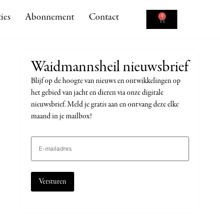
ies
Abonnement
Contact
0
Waidmannsheil nieuwsbrief
Blijf op de hoogte van nieuws en ontwikkelingen op
het gebied van jacht en dieren via onze digitale
nieuwsbrief. Meld je gratis aan en ontvang deze elke
maand in je mailbox!
E-
mailadres